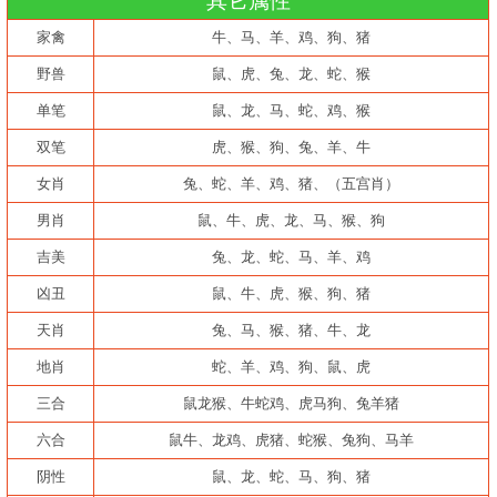
其它属性
家禽
牛、马、羊、鸡、狗、猪
野兽
鼠、虎、兔、龙、蛇、猴
单笔
鼠、龙、马、蛇、鸡、猴
双笔
虎、猴、狗、兔、羊、牛
女肖
兔、蛇、羊、鸡、猪、（五宫肖）
男肖
鼠、牛、虎、龙、马、猴、狗
吉美
兔、龙、蛇、马、羊、鸡
凶丑
鼠、牛、虎、猴、狗、猪
天肖
兔、马、猴、猪、牛、龙
地肖
蛇、羊、鸡、狗、鼠、虎
三合
鼠龙猴、牛蛇鸡、虎马狗、兔羊猪
六合
鼠牛、龙鸡、虎猪、蛇猴、兔狗、马羊
阴性
鼠、龙、蛇、马、狗、猪