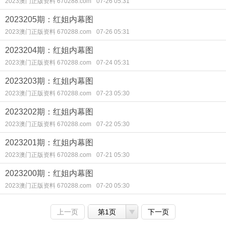
2023澳门正版资料 670288.com
07-26 05:31
2023205期：红姐内幕图
2023澳门正版资料 670288.com
07-26 05:31
2023204期：红姐内幕图
2023澳门正版资料 670288.com
07-24 05:31
2023203期：红姐内幕图
2023澳门正版资料 670288.com
07-23 05:30
2023202期：红姐内幕图
2023澳门正版资料 670288.com
07-22 05:30
2023201期：红姐内幕图
2023澳门正版资料 670288.com
07-21 05:30
2023200期：红姐内幕图
2023澳门正版资料 670288.com
07-20 05:30
上一页
第1页
下一页