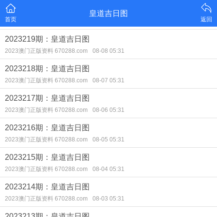
皇道吉日图
首页
返回
2023219期：皇道吉日图
2023澳门正版资料 670288.com
08-08 05:31
2023218期：皇道吉日图
2023澳门正版资料 670288.com
08-07 05:31
2023217期：皇道吉日图
2023澳门正版资料 670288.com
08-06 05:31
2023216期：皇道吉日图
2023澳门正版资料 670288.com
08-05 05:31
2023215期：皇道吉日图
2023澳门正版资料 670288.com
08-04 05:31
2023214期：皇道吉日图
2023澳门正版资料 670288.com
08-03 05:31
2023213期：皇道吉日图