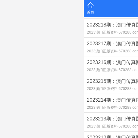
首页
2023218期：澳门传真
2023澳门正版资料 670288.co
2023217期：澳门传真
2023澳门正版资料 670288.co
2023216期：澳门传真
2023澳门正版资料 670288.co
2023215期：澳门传真
2023澳门正版资料 670288.co
2023214期：澳门传真
2023澳门正版资料 670288.co
2023213期：澳门传真
2023澳门正版资料 670288.co
2023212期：澳门传真