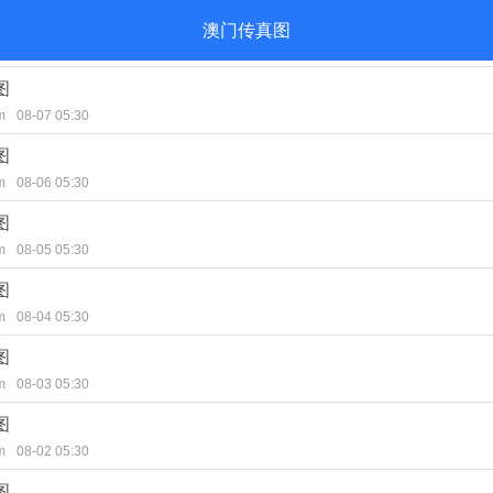
澳门传真图
图
m
08-07 05:30
图
m
08-06 05:30
图
m
08-05 05:30
图
m
08-04 05:30
图
m
08-03 05:30
图
m
08-02 05:30
图