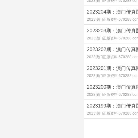
2023澳门正版资料 670288.co
2023204期：澳门传真
2023澳门正版资料 670288.co
2023203期：澳门传真
2023澳门正版资料 670288.co
2023202期：澳门传真
2023澳门正版资料 670288.co
2023201期：澳门传真
2023澳门正版资料 670288.co
2023200期：澳门传真
2023澳门正版资料 670288.co
2023199期：澳门传真
2023澳门正版资料 670288.co