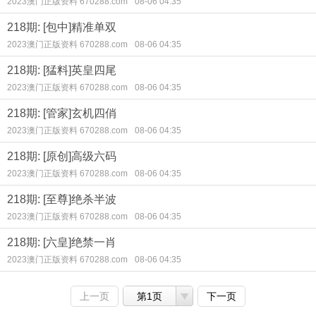
2023澳门正版资料 670288.com
08-06 04:35
218期: [包中]精准单双
2023澳门正版资料 670288.com
08-06 04:35
218期: [猛料]英皇四尾
2023澳门正版资料 670288.com
08-06 04:35
218期: [管家]玄机四俏
2023澳门正版资料 670288.com
08-06 04:35
218期: [原创]高级六码
2023澳门正版资料 670288.com
08-06 04:35
218期: [至尊]绝杀半波
2023澳门正版资料 670288.com
08-06 04:35
218期: [六皇]绝禁一肖
2023澳门正版资料 670288.com
08-06 04:35
上一页
第1页
下一页