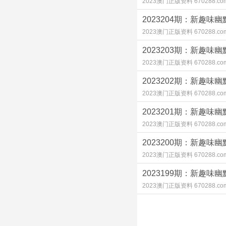
2023澳门正版资料 670288.co
2023204期：新趣味幽
2023澳门正版资料 670288.co
2023203期：新趣味幽
2023澳门正版资料 670288.co
2023202期：新趣味幽
2023澳门正版资料 670288.co
2023201期：新趣味幽
2023澳门正版资料 670288.co
2023200期：新趣味幽
2023澳门正版资料 670288.co
2023199期：新趣味幽
2023澳门正版资料 670288.co