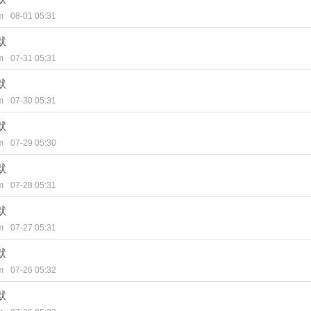
m
08-01 05:31
默
m
07-31 05:31
默
m
07-30 05:31
默
m
07-29 05:30
默
m
07-28 05:31
默
m
07-27 05:31
默
m
07-26 05:32
默