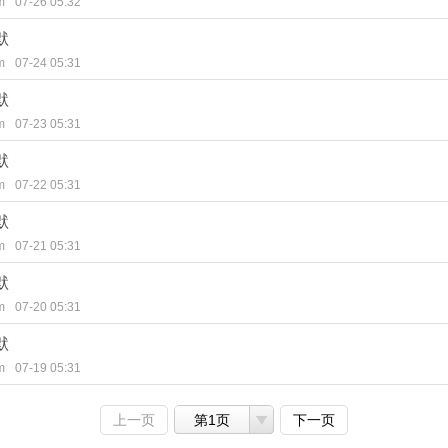
m
07-26 05:32
默
m
07-24 05:31
默
m
07-23 05:31
默
m
07-22 05:31
默
m
07-21 05:31
默
m
07-20 05:31
默
m
07-19 05:31
上一页
第1页
下一页