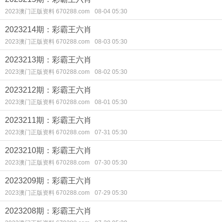
2023澳门正版资料 670288.com
08-04 05:30
2023214期：彩霸王六肖
2023澳门正版资料 670288.com
08-03 05:30
2023213期：彩霸王六肖
2023澳门正版资料 670288.com
08-02 05:30
2023212期：彩霸王六肖
2023澳门正版资料 670288.com
08-01 05:30
2023211期：彩霸王六肖
2023澳门正版资料 670288.com
07-31 05:30
2023210期：彩霸王六肖
2023澳门正版资料 670288.com
07-30 05:30
2023209期：彩霸王六肖
2023澳门正版资料 670288.com
07-29 05:30
2023208期：彩霸王六肖