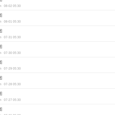
m
08-02 05:30
图
m
08-01 05:30
图
m
07-31 05:30
图
m
07-30 05:30
图
m
07-29 05:30
图
m
07-28 05:30
图
m
07-27 05:30
图