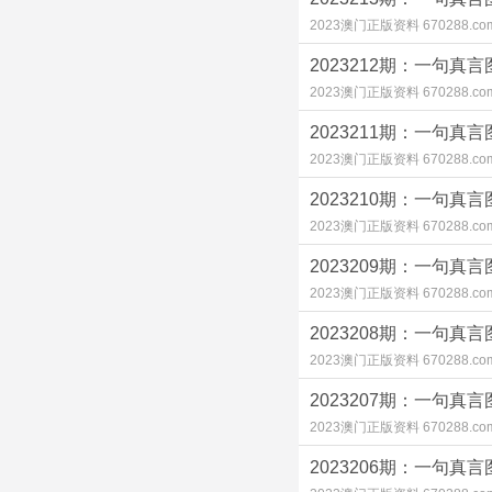
2023澳门正版资料 670288.co
2023212期：一句真言
2023澳门正版资料 670288.co
2023211期：一句真言
2023澳门正版资料 670288.co
2023210期：一句真言
2023澳门正版资料 670288.co
2023209期：一句真言
2023澳门正版资料 670288.co
2023208期：一句真言
2023澳门正版资料 670288.co
2023207期：一句真言
2023澳门正版资料 670288.co
2023206期：一句真言