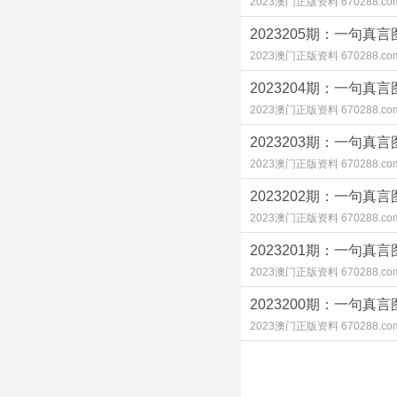
2023澳门正版资料 670288.co
2023205期：一句真言
2023澳门正版资料 670288.co
2023204期：一句真言
2023澳门正版资料 670288.co
2023203期：一句真言
2023澳门正版资料 670288.co
2023202期：一句真言
2023澳门正版资料 670288.co
2023201期：一句真言
2023澳门正版资料 670288.co
2023200期：一句真言
2023澳门正版资料 670288.co